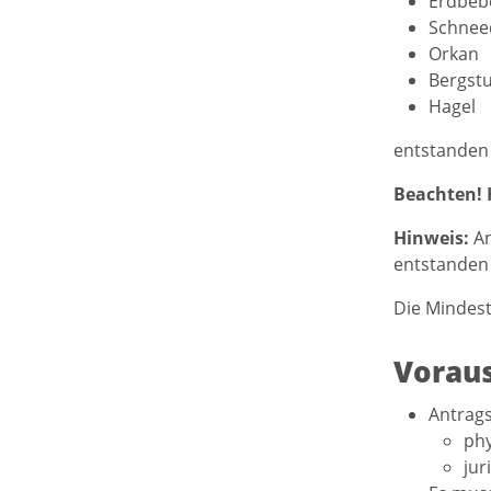
Erdbeb
Schnee
Orkan
Bergstu
Hagel
entstanden 
Beachten!
Hinweis:
An
entstanden 
Die Mindest
Vorau
Antrags
phy
jur