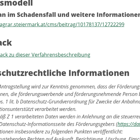
ssmodell
an im Schadensfall und weitere Informatione
agrar.steiermark.at/cms/beitrag/10178137/12722299
ack
back zu dieser Verfahrensbeschreibung
chutzrechtliche Informationen
Antragstellung wird zur Kenntnis genommen, dass der Förderungs
enen, die förderungswerbende und förderungsnehmende Person
Abs. 1 lit. b Datenschutz-Grundverordnung für Zwecke der Anbah
ionsunterstützt verarbeitet werden.
ß Z 1 verarbeiteten Daten werden in Anlehnung an die steuerrec
 Datenschutz-Informationsseite des Förderungsgebers (
https://da
ionen insbesondere zu folgenden Punkten veröffentlicht:
zustehenden Rechten auf Auskunft, Berichtigung, Löschung, Eins