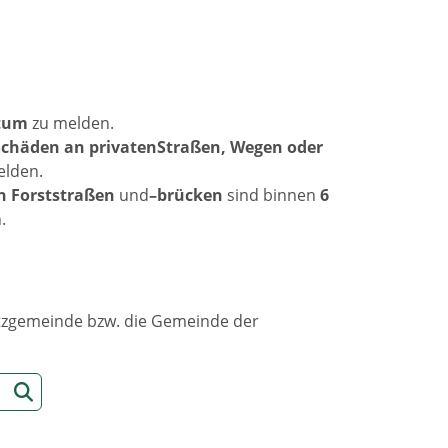
atum
zu melden.
Schäden an privatenStraßen, Wegen oder
lden.
n Forststraßen
und
–brücken
sind binnen
6
.
sitzgemeinde bzw. die Gemeinde der