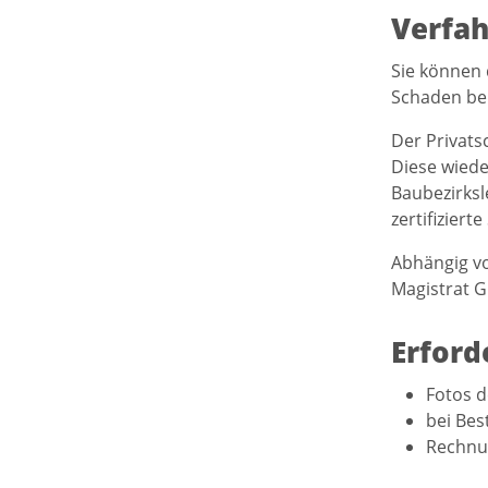
Verfah
Sie können 
Schaden be
Der Privats
Diese wiede
Baubezirksl
zertifizier
Abhängig v
Magistrat G
Erford
Fotos 
bei Bes
Rechnu