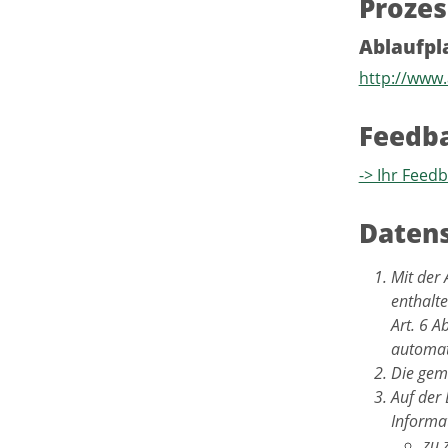
Proze
Ablaufpl
http://www.
Feedb
-> Ihr Feed
Datens
Mit der 
enthalt
Art. 6 
automat
Die gemä
Auf der
Informat
zu 