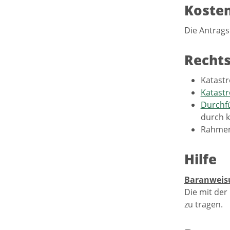
Koste
Die Antragst
Recht
Katastr
Katastr
Durchfü
durch k
Rahmen
Hilfe
Baranweis
Die mit der
zu tragen.