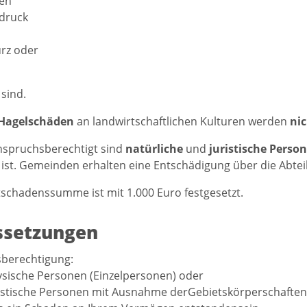
en
druck
rz oder
sind.
 Hagelschäden
an landwirtschaftlichen Kulturen werden
ni
spruchsberechtigt sind
natürliche
und
juristische Perso
ist. Gemeinden erhalten eine Entschädigung über die Abtei
schadenssumme ist mit 1.000 Euro festgesetzt.
ssetzungen
berechtigung:
sische Personen (Einzelpersonen) oder
istische Personen mit Ausnahme derGebietskörperschaften