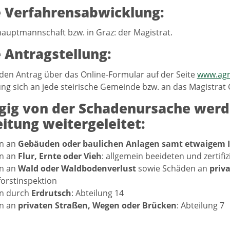
e Verfahrensabwicklung:
hauptmannschaft bzw. in Graz: der Magistrat.
e Antragstellung:
den Antrag über das Online-Formular auf der Seite
www.agr
ng sich an jede steirische Gemeinde bzw. an das Magistrat
ig von der Schadenursache werde
itung weitergeleitet:
n an
Gebäuden oder baulichen Anlagen samt etwaigem 
n an
Flur, Ernte oder Vieh
: allgemein beeideten und zertifi
n an
Wald oder Waldbodenverlust
sowie Schäden an
priv
forstinspektion
n durch
Erdrutsch
: Abteilung 14
n an
privaten Straßen, Wegen oder Brücken
: Abteilung 7