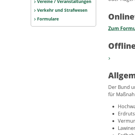
Vereine / Veranstaltungen
Verkehr und Strafwesen
Online
Formulare
Zum Formu
Offlin
Allgem
Der Bund u
für Maßnah
Hochwa
Erdrut
Vermu
Lawine