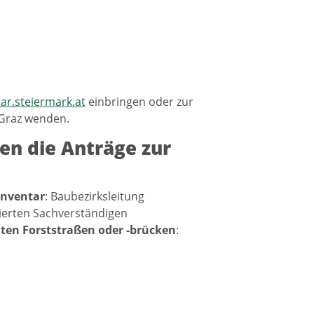
ar.steiermark.at
einbringen oder zur
 Graz wenden.
n die Anträge zur
Inventar
: Baubezirksleitung
zierten Sachverständigen
aten Forststraßen oder -brücken
: