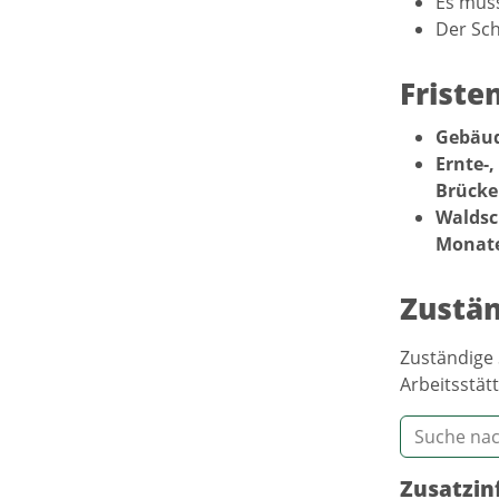
Es mus
Der Sch
Friste
Gebäu
Ernte-
Brück
Waldsc
Monate
Zustän
Zuständige 
Arbeitsstätt
Zusatzin