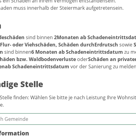
s ein Schaden an Ihrem Vermögen entstandensein.
aden muss innerhalb der Steiermark aufgetretensein.
n
deschäden
sind binnen
2Monaten ab Schadeneintrittsd
, Flur- oder Viehschäden, Schäden durchErdrutsch
sowie
en
sind binnen
6 Monaten ab Schadeneintrittsdatum
zu me
häden bzw. Waldbodenverluste
oder
Schäden an private
nab Schadeneintrittsdatum
vor der Sanierung zu melden
dige Stelle
Stelle finden: Wählen Sie bitte je nach Leistung Ihre Wohn
e.
formation