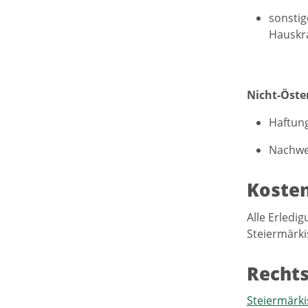
sonstig
Hauskr
Nicht-Öster
Haftung
Nachwei
Koste
Alle Erledi
Steiermärki
Recht
Steiermärki