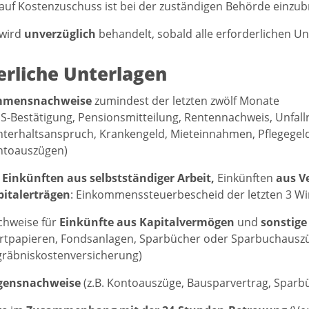
auf Kostenzuschuss ist bei der zuständigen Behörde einzub
 wird
unverzüglich
behandelt, sobald alle erforderlichen Un
erliche Unterlagen
mmensnachweise
zumindest der letzten zwölf Monate
MS-Bestätigung, Pensionsmitteilung, Rentennachweis, Unfall
terhaltsanspruch, Krankengeld, Mieteinnahmen, Pflegegeld
ntoauszügen)
 Einkünften aus selbstständiger Arbeit,
Einkünften
aus V
italerträgen
: Einkommenssteuerbescheid der letzten 3 Wi
chweise für
Einkünfte aus Kapitalvermögen
und
sonstige
tpapieren, Fondsanlagen, Sparbücher oder Sparbuchauszüg
räbniskostenversicherung)
gensnachweise
(z.B. Kontoauszüge, Bausparvertrag, Sparb