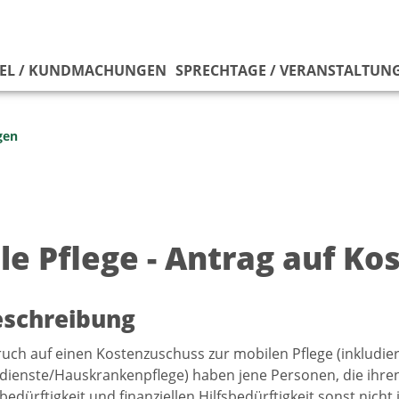
EL / KUNDMACHUNGEN
SPRECHTAGE / VERANSTALTUN
gen
le Pflege - Antrag auf K
eschreibung
uch auf einen Kostenzuschuss zur mobilen Pflege (inkludie
ienste/Hauskrankenpflege) haben jene Personen, die ihren
edürftigkeit und finanziellen Hilfsbedürftigkeit sonst nic