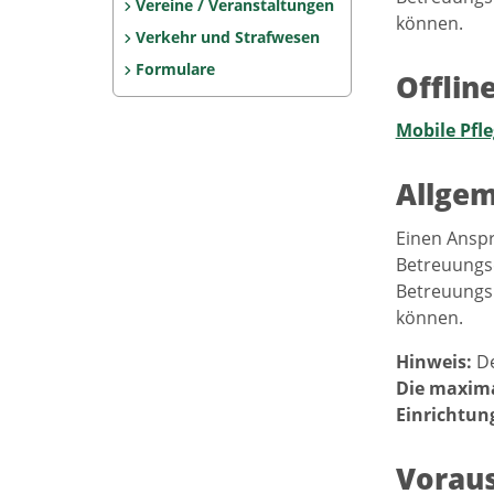
Vereine / Veranstaltungen
können.
Verkehr und Strafwesen
Formulare
Offlin
Mobile Pfl
Allgem
Einen Anspr
Betreuungsd
Betreuungsb
können.
Hinweis:
De
Die maxima
Einrichtun
Vorau