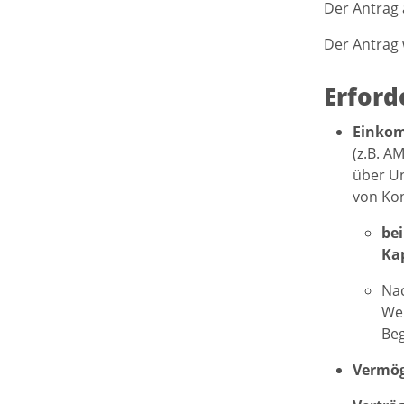
Der Antrag 
Der Antrag
Erford
Einko
(z.B. A
über Un
von Ko
bei
Kap
Na
Wer
Beg
Vermö