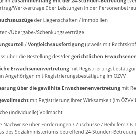
ge
im
Zusammenhang mit der 24-Stunden-Betreuung
(Ve
trag/Werkverträge über Leistungen in der Personenbetreu
buchsauszüge
der Liegenschaften / Immobilien
nten-/Übergabe-/Schenkungsverträge
ungsurteil
/
Vergleichsausfertigung
(jeweils mit Rechtskra
ss über die Bestellung des/der
gerichtlichen Erwachsenen
liche Erwachsenenvertretung
mit Registrierungsbestätigu
n Angehörigen mit Registrierungsbestätigung im ÖZVV
barung über die gewählte Erwachsenenvertretung
mit Re
gevollmacht
mit Registrierung ihrer Wirksamkeit (im ÖZVV 
iche (individuelle) Vollmacht
e Nachweise über Förderungen / Zuschüsse / Beihilfen: z.B
s des Sozialministeriums betreffend 24-Stunden-Betreuung