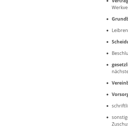
Verträ
Werkver
Grund
Leibre
Scheid
Beschlu
gesetz
nächste
Verein
Vorsor
schriftl
sonstig
Zuschus