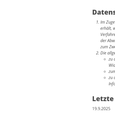
Datens
Im Zuge
erhält, 
Verfahr
der Abwi
zum Zwe
Die all
zu 
Wid
zum
zu 
Inf
Letzte
19.9.2025