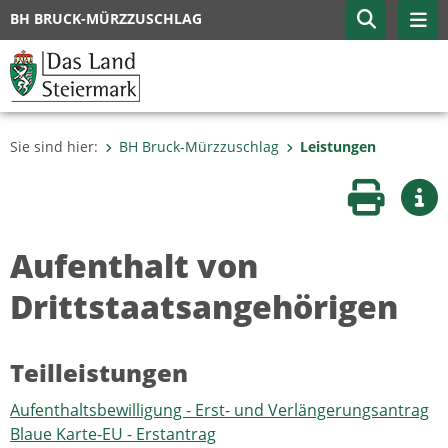
BH BRUCK-MÜRZZUSCHLAG
Sie sind hier:
BH Bruck-Mürzzuschlag
Leistungen
Seite druc
Wei
Aufenthalt von
Drittstaatsangehörigen
Teilleistungen
Aufenthaltsbewilligung - Erst- und Verlängerungsantrag
Blaue Karte-EU - Erstantrag