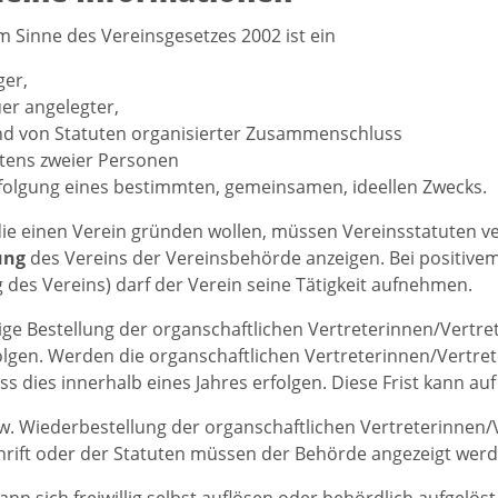
im Sinne des Vereinsgesetzes 2002 ist ein
ger,
er angelegter,
nd von Statuten organisierter Zusammenschluss
tens zweier Personen
folgung eines bestimmten, gemeinsamen, ideellen Zwecks.
ie einen Verein gründen wollen, müssen Vereinsstatuten v
ung
des Vereins der Vereinsbehörde anzeigen. Bei positive
 des Vereins) darf der Verein seine Tätigkeit aufnehmen.
ige Bestellung der organschaftlichen Vertreterinnen/Vertr
olgen. Werden die organschaftlichen Vertreterinnen/Vertret
ss dies innerhalb eines Jahres erfolgen. Diese Frist kann au
w. Wiederbestellung der organschaftlichen Vertreterinnen
hrift oder der Statuten müssen der Behörde angezeigt werd
ann sich freiwillig selbst auflösen oder behördlich aufgelös