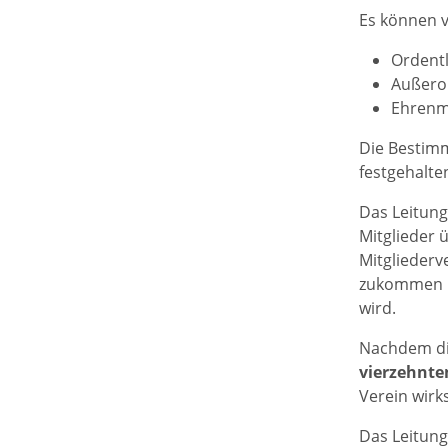
Es können v
Ordentl
Außeror
Ehrenmi
Die Bestimm
festgehalte
Das Leitung
Mitglieder ü
Mitgliederv
zukommen la
wird.
Nachdem die
vierzehnte
Verein wirk
Das Leitun