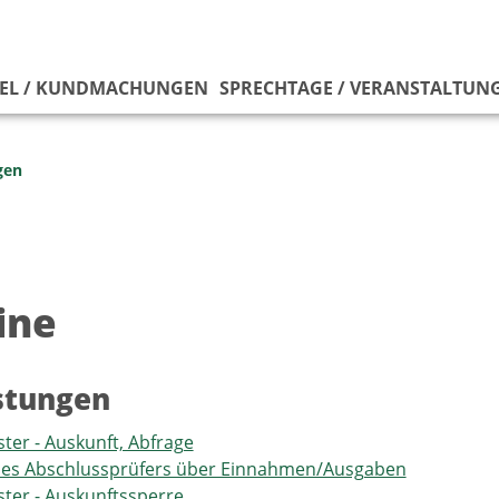
EL / KUNDMACHUNGEN
SPRECHTAGE / VERANSTALTUN
gen
ine
istungen
ster - Auskunft, Abfrage
 des Abschlussprüfers über Einnahmen/Ausgaben
ster - Auskunftssperre