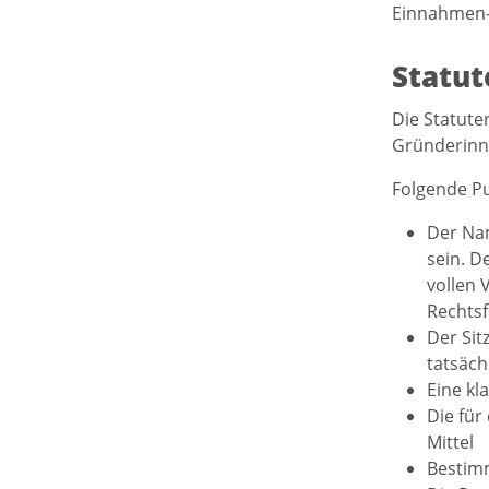
Einnahmen-
Statut
Die Statute
Gründerinn
Folgende Pu
Der Nam
sein. D
vollen 
Rechts
Der Sit
tatsäch
Eine k
Die für
Mittel
Bestimm