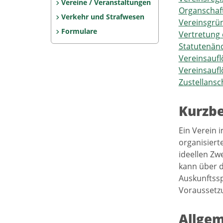
Vereine / Veranstaltungen
Organschaft
Verkehr und Strafwesen
Vereinsgrü
Formulare
Vertretung 
Statutenän
Vereinsauflö
Vereinsaufl
Zustellansc
Kurzb
Ein Verein 
organisier
ideellen Zw
kann über d
Auskunftssp
Voraussetz
Allgem