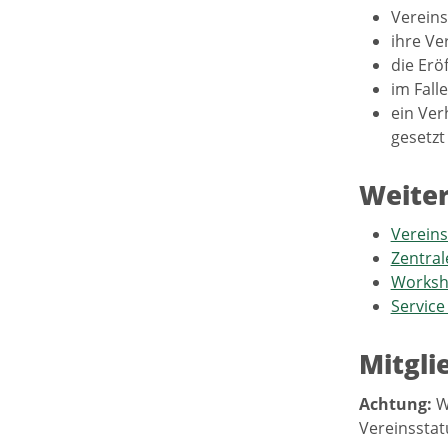
Vereins
ihre Ve
die Erö
im Fall
ein Ver
gesetzt
Weiter
Vereins
Zentral
Worksho
Service
Mitgli
Achtung:
W
Vereinsstat