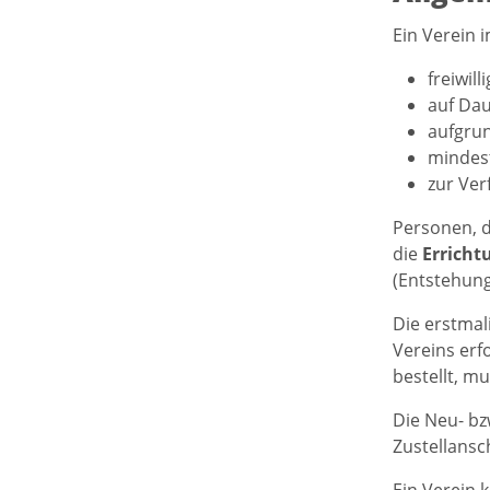
Ein Verein 
freiwilli
auf Dau
aufgru
mindes
zur Ver
Personen, d
die
Erricht
(Entstehung
Die erstmal
Vereins erf
bestellt, mu
Die Neu- bz
Zustellansc
Ein Verein k